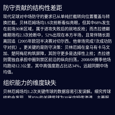
防守贡献的结构性差距
现代足球对中场防守的要求已从单纯拦截转向位置覆盖与转
换拦截。贝林厄姆场均1.9次抢断看似亮眼，但其中68%发生
在前场30米区域，属于进攻失败后的就地反抢；而杰拉德巅
峰期场均2.3次抢断中，52%出现在本方半场，且常伴随长距
离回追（2005年欧冠半决赛对切尔西，他单场完成7次成功防
守对抗）。更关键的是防守决策：贝林厄姆在皇马有卡马文
加、楚阿梅尼构筑屏障，其防守更多是选择性上抢；杰拉德
则需独自承担中圈到禁区前沿的纵向扫荡，2008/09赛季他场
均跑动12.3公里，其中高强度跑占比达34%，远超同期中场
均值。
组织能力的维度缺失
贝林厄姆场均1.2次关键传球的数据容易引发误解。细究传球
结构会发现，其85%的关键传球为30米内短传渗透，主要服
务于维尼修斯或罗德里戈的边路内切；而杰拉德巅峰期40%
的关键传球为40米以上长传调度（2007年对阵阿森纳单场完