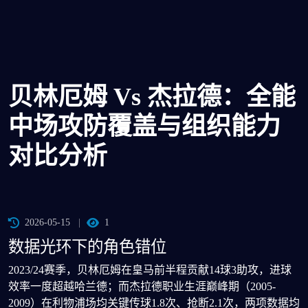
贝林厄姆 Vs 杰拉德：全能
中场攻防覆盖与组织能力
对比分析
2026-05-15
1
数据光环下的角色错位
2023/24赛季，贝林厄姆在皇马前半程贡献14球3助攻，进球
效率一度超越哈兰德；而杰拉德职业生涯巅峰期（2005-
2009）在利物浦场均关键传球1.8次、抢断2.1次，两项数据均