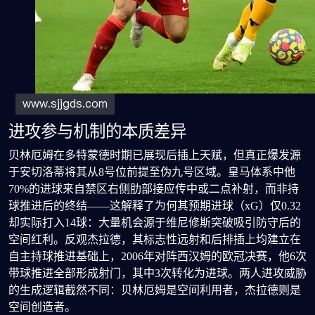
进攻参与机制的本质差异
贝林厄姆在多特蒙德时期已展现后插上天赋，但真正爆发源
于安切洛蒂将其从8号位前提至伪九号区域。皇马体系中他
70%的进球来自禁区右侧肋部接应传中或二点补射，而非持
球推进后的终结——这解释了为何其预期进球（xG）仅0.32
却实际打入14球：大量机会源于维尼修斯突破吸引防守后的
空间红利。反观杰拉德，其标志性远射和后排插上均建立在
自主持球推进基础上，2006年对阵西汉姆的欧冠决赛，他6次
带球推进全部形成射门，其中3次转化为进球。两人进攻威胁
的生成逻辑截然不同：贝林厄姆是空间利用者，杰拉德则是
空间创造者。