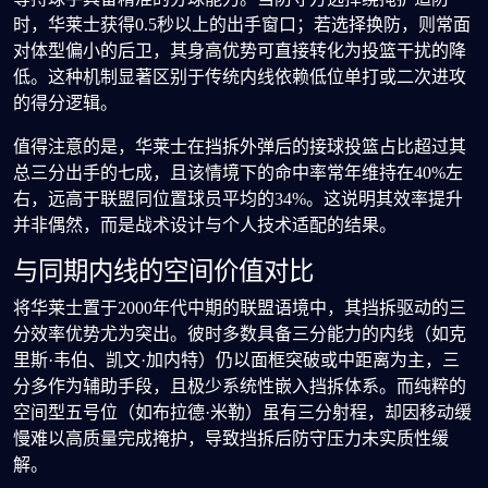
时，华莱士获得0.5秒以上的出手窗口；若选择换防，则常面
对体型偏小的后卫，其身高优势可直接转化为投篮干扰的降
低。这种机制显著区别于传统内线依赖低位单打或二次进攻
的得分逻辑。
值得注意的是，华莱士在挡拆外弹后的接球投篮占比超过其
总三分出手的七成，且该情境下的命中率常年维持在40%左
右，远高于联盟同位置球员平均的34%。这说明其效率提升
并非偶然，而是战术设计与个人技术适配的结果。
与同期内线的空间价值对比
将华莱士置于2000年代中期的联盟语境中，其挡拆驱动的三
分效率优势尤为突出。彼时多数具备三分能力的内线（如克
里斯·韦伯、凯文·加内特）仍以面框突破或中距离为主，三
分多作为辅助手段，且极少系统性嵌入挡拆体系。而纯粹的
空间型五号位（如布拉德·米勒）虽有三分射程，却因移动缓
慢难以高质量完成掩护，导致挡拆后防守压力未实质性缓
解。