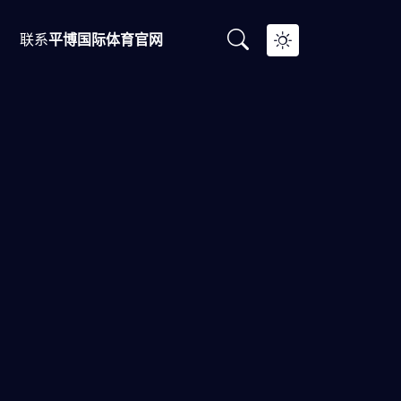
联系
平博国际体育官网