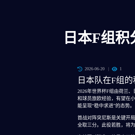
日本F组积
2026-06-20
1
日本队在F组的
2026年世界杯F组由荷
和球员旅欧经验，有望在
能呈现“稳中求进”的态势。
首战对阵突尼斯是关键开
全取三分。此役若胜，将