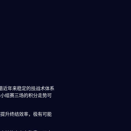
凭借近年来稳定的技战术体系
队小组赛三场的积分走势可
并提升终结效率，极有可能