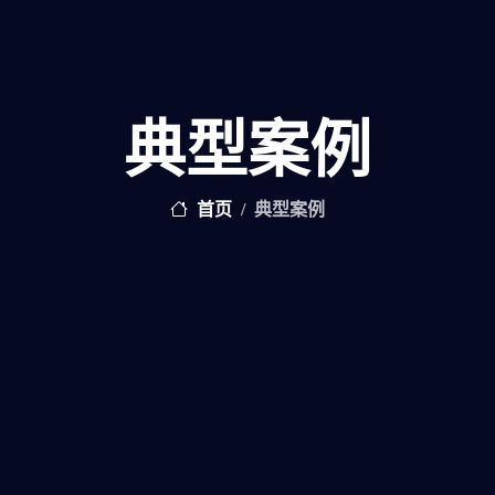
典型案例
首页
典型案例