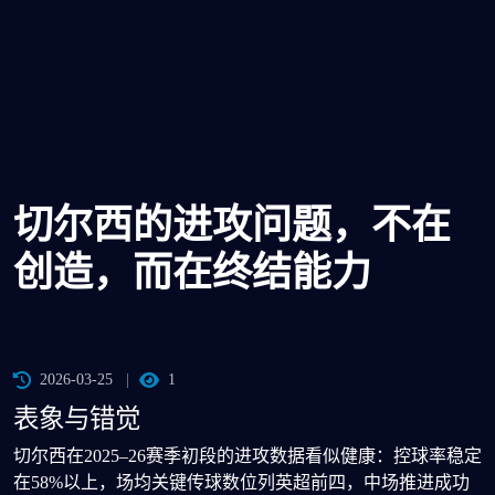
切尔西的进攻问题，不在
创造，而在终结能力
2026-03-25
1
表象与错觉
切尔西在2025–26赛季初段的进攻数据看似健康：控球率稳定
在58%以上，场均关键传球数位列英超前四，中场推进成功