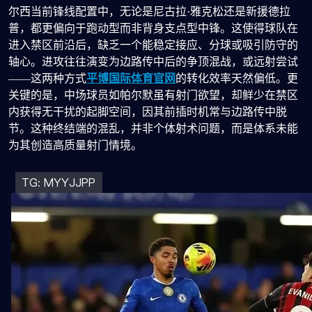
尔西当前锋线配置中，无论是尼古拉·雅克松还是新援德拉
普，都更偏向于跑动型而非背身支点型中锋。这使得球队在
进入禁区前沿后，缺乏一个能稳定接应、分球或吸引防守的
轴心。进攻往往演变为边路传中后的争顶混战，或远射尝试
——这两种方式
平博国际体育官网
的转化效率天然偏低。更
关键的是，中场球员如帕尔默虽有射门欲望，却鲜少在禁区
内获得无干扰的起脚空间，因其前插时机常与边路传中脱
节。这种终结端的混乱，并非个体射术问题，而是体系未能
为其创造高质量射门情境。