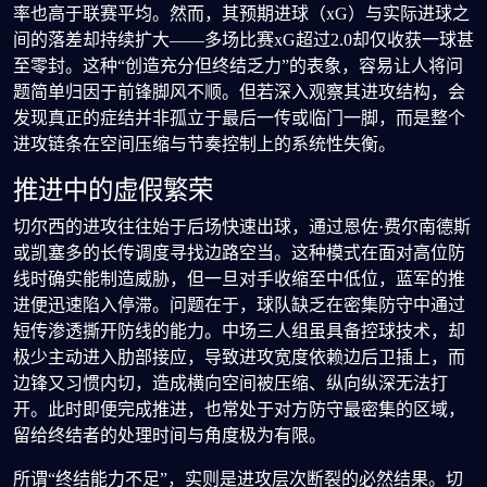
率也高于联赛平均。然而，其预期进球（xG）与实际进球之
间的落差却持续扩大——多场比赛xG超过2.0却仅收获一球甚
至零封。这种“创造充分但终结乏力”的表象，容易让人将问
题简单归因于前锋脚风不顺。但若深入观察其进攻结构，会
发现真正的症结并非孤立于最后一传或临门一脚，而是整个
进攻链条在空间压缩与节奏控制上的系统性失衡。
推进中的虚假繁荣
切尔西的进攻往往始于后场快速出球，通过恩佐·费尔南德斯
或凯塞多的长传调度寻找边路空当。这种模式在面对高位防
线时确实能制造威胁，但一旦对手收缩至中低位，蓝军的推
进便迅速陷入停滞。问题在于，球队缺乏在密集防守中通过
短传渗透撕开防线的能力。中场三人组虽具备控球技术，却
极少主动进入肋部接应，导致进攻宽度依赖边后卫插上，而
边锋又习惯内切，造成横向空间被压缩、纵向纵深无法打
开。此时即便完成推进，也常处于对方防守最密集的区域，
留给终结者的处理时间与角度极为有限。
所谓“终结能力不足”，实则是进攻层次断裂的必然结果。切