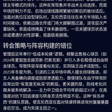
球主导模式的排斥。这种反常现象并非战术主动选择，而是
中场控制力不足、后场出球线路频繁被切断后的被动适应。
当面对高位压迫型球队时，瓦伦西亚往往在本方半场陷入长
时间被动，依赖边路长传或门将大脚解围过渡，进攻层次严
重缺失。表面成绩掩盖了体系脆弱性，一旦关键球员状态波
动或遭遇针对性部署，局面极易崩塌。
转会策略与阵容构建的错位
管理层近年奉行“低成本轮换”逻辑，频繁出售核心球员（如
2024年夏窗放走赫苏斯·巴斯克斯）并引入多名租借或自由转
会球员，导致阵容深度看似充足，实则缺乏战术适配性。以
2025年冬窗为例，引进的三名中场中两人擅长持球推进，却
无人具备横向调度或肋部渗透能力，致使球队在由守转攻阶
段常出现“有宽度无纵深”的断层。更关键的是，防线老化问
题未被系统解决——主力中卫组合平均年龄超过31岁，在高
强度对抗下回追速度与转身灵活性明显不足。这种“拆东补
西”的建队思路，使瓦伦西亚在面对快速转换进攻时屡屡暴露
身后空当，成为失球主因之一。