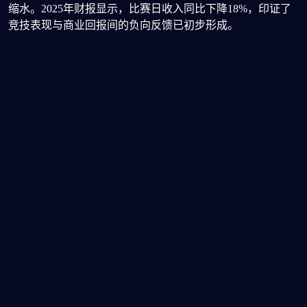
缩水。2025年财报显示，比赛日收入同比下降18%，印证了
竞技表现与商业回报间的负向反馈已初步形成。
关键节点上的决策惯性
管理层在危机应对中显现出路径依赖：每当战绩下滑，首选
方案仍是更换主帅而非调整建队逻辑。过去三年已历经四位
主教练，每位平均任期不足十个月，战术理念频繁更迭使球
员陷入适应疲劳。更值得警惕的是，董事会在2025年底拒绝
了潜在投资者提出的股权重组方案，理由是“保持本土控制
权”，却未同步推出可行的内部改革计划。这种对变革的回避
态度，使俱乐部在外部竞争环境加速变化（如西甲整体投入
提升）的背景下，逐渐丧失战略主动性。决策层似乎更关注
短期舆论平息，而非构建可持续的竞技框架。
波动中的潜在转折可能
尽管当前局面堪忧，瓦伦西亚仍握有结构性破局的支点。梅
斯塔利亚球场的上座率长期维持在85%以上，球迷基础未受
根本动摇；部分青训新秀（如19岁的中场戈麦斯）已在有限