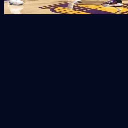
戴维斯与同位置对手拉开的效率差距，本质
平博pinnacle注
册
上源于其对现代内线角色的重新定义。传统中锋的挡拆价
值多限于掩护质量和顺下速度，而戴维斯则将挡拆转化为一
个包含终结、投射与组织的复合进攻节点。这种多功能性不
仅提升了自身进攻影响力，也放大了队友的战术价值。例
如，当里夫斯或拉塞尔与戴维斯搭档后场时，其无球跑动和
接球投篮效率显著提升，正是因为戴维斯的挡拆吸引了大量
防守注意力并创造了优质出手机会。
反观联盟多数内线，即便拥有出色的身体天赋，仍难以在挡
拆中同时兼顾终结与组织。这使得他们在面对湖人这类强调
空间与决策的体系时，往往成为防守端的突破口——既无法
有效限制戴维斯的多维进攻，又难以在进攻端回应同等效
率。