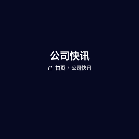
公司快讯
首页
公司快讯