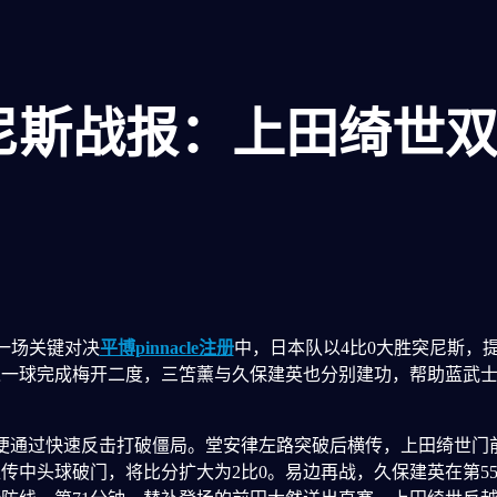
突尼斯战报：上田绮世
的一场关键对决
平博pinnacle注册
中，日本队以4比0大胜突尼斯，
入一球完成梅开二度，三笘薰与久保建英也分别建功，帮助蓝武
便通过快速反击打破僵局。堂安律左路突破后横传，上田绮世门前
传中头球破门，将比分扩大为2比0。易边再战，久保建英在第5