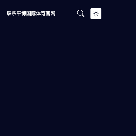
联系
平博国际体育官网