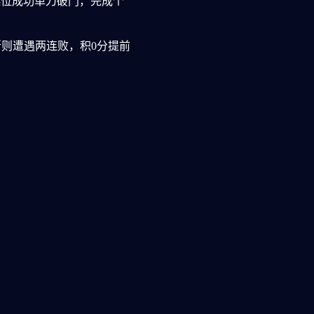
越位成功单刀破门，完成个
斯则遭遇两连败，积0分提前
。